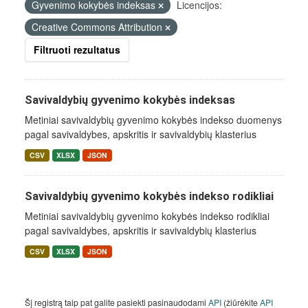
Gyvenimo kokybės indeksas
Licencijos:
Creative Commons Attribution
Filtruoti rezultatus
Savivaldybių gyvenimo kokybės indeksas
Metiniai savivaldybių gyvenimo kokybės indekso duomenys
pagal savivaldybes, apskritis ir savivaldybių klasterius
CSV
XLSX
JSON
Savivaldybių gyvenimo kokybės indekso rodikliai
Metiniai savivaldybių gyvenimo kokybės indekso rodikliai
pagal savivaldybes, apskritis ir savivaldybių klasterius
CSV
XLSX
JSON
Šį registrą taip pat galite pasiekti pasinaudodami
API
(žiūrėkite
API