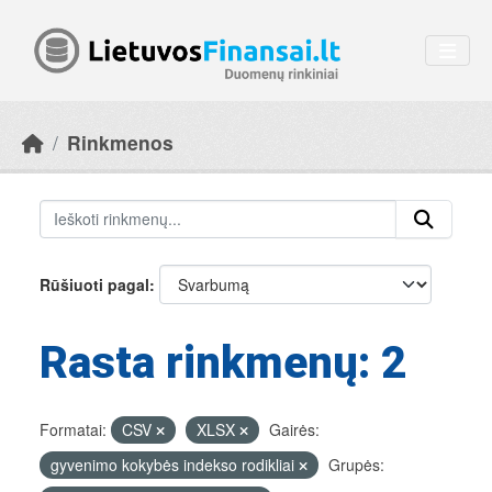
Skip to main content
Rinkmenos
Rūšiuoti pagal
Rasta rinkmenų: 2
Formatai:
CSV
XLSX
Gairės:
gyvenimo kokybės indekso rodikliai
Grupės: