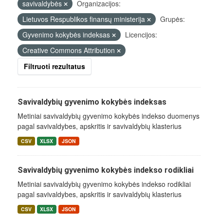
savivaldybės
Organizacijos:
Lietuvos Respublikos finansų ministerija
Grupės:
Gyvenimo kokybės indeksas
Licencijos:
Creative Commons Attribution
Filtruoti rezultatus
Savivaldybių gyvenimo kokybės indeksas
Metiniai savivaldybių gyvenimo kokybės indekso duomenys
pagal savivaldybes, apskritis ir savivaldybių klasterius
CSV
XLSX
JSON
Savivaldybių gyvenimo kokybės indekso rodikliai
Metiniai savivaldybių gyvenimo kokybės indekso rodikliai
pagal savivaldybes, apskritis ir savivaldybių klasterius
CSV
XLSX
JSON