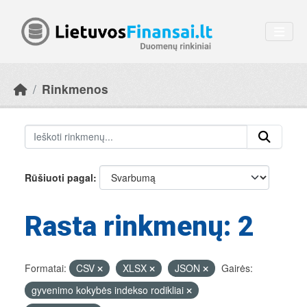
Skip to main content
Rinkmenos
Rūšiuoti pagal
Rasta rinkmenų: 2
Formatai:
CSV
XLSX
JSON
Gairės:
gyvenimo kokybės indekso rodikliai