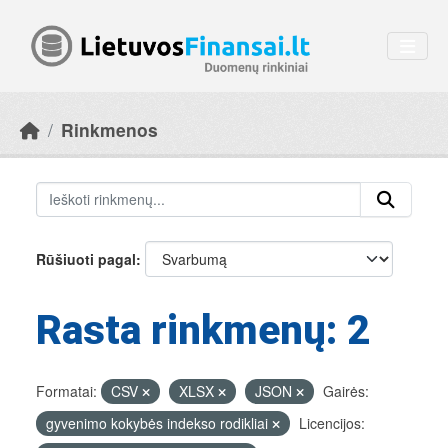
Skip to main content
Rinkmenos
Rūšiuoti pagal
Rasta rinkmenų: 2
Formatai:
CSV
XLSX
JSON
Gairės:
gyvenimo kokybės indekso rodikliai
Licencijos: