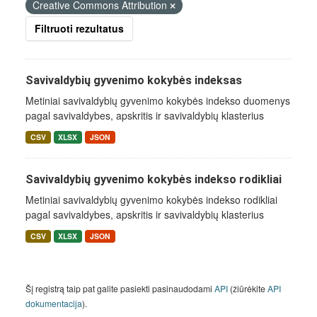
Creative Commons Attribution
Filtruoti rezultatus
Savivaldybių gyvenimo kokybės indeksas
Metiniai savivaldybių gyvenimo kokybės indekso duomenys
pagal savivaldybes, apskritis ir savivaldybių klasterius
CSV
XLSX
JSON
Savivaldybių gyvenimo kokybės indekso rodikliai
Metiniai savivaldybių gyvenimo kokybės indekso rodikliai
pagal savivaldybes, apskritis ir savivaldybių klasterius
CSV
XLSX
JSON
Šį registrą taip pat galite pasiekti pasinaudodami
API
(žiūrėkite
API
dokumentacija
).