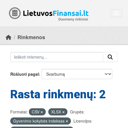
Skip to main content
Rinkmenos
Rūšiuoti pagal
Rasta rinkmenų: 2
Formatai:
CSV
XLSX
Grupės:
Gyvenimo kokybės indeksas
Licencijos: