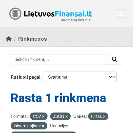
Skip to main content
Rinkmenos
Rūšiuoti pagal
Rasta 1 rinkmena
Formatai:
CSV
JSON
Gairės:
turtas
įsipareigojimai
Licencijos: