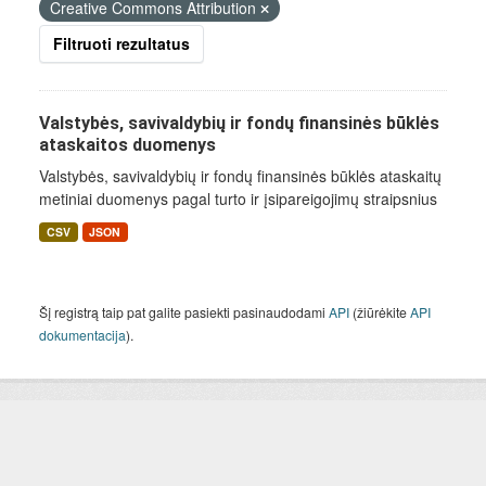
Creative Commons Attribution
Filtruoti rezultatus
Valstybės, savivaldybių ir fondų finansinės būklės
ataskaitos duomenys
Valstybės, savivaldybių ir fondų finansinės būklės ataskaitų
metiniai duomenys pagal turto ir įsipareigojimų straipsnius
CSV
JSON
Šį registrą taip pat galite pasiekti pasinaudodami
API
(žiūrėkite
API
dokumentacija
).