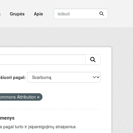
s
Grupės
Apie
šiuoti pagal
ommons Attribution
uomenys
 pagal turto ir įsipareigojimų straipsnius