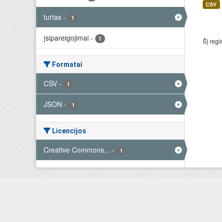
CSV
turtas
-
1
įsipareigojimai
-
1
Šį regi
Formatai
CSV
-
1
JSON
-
1
Licencijos
Creative Commons...
-
1