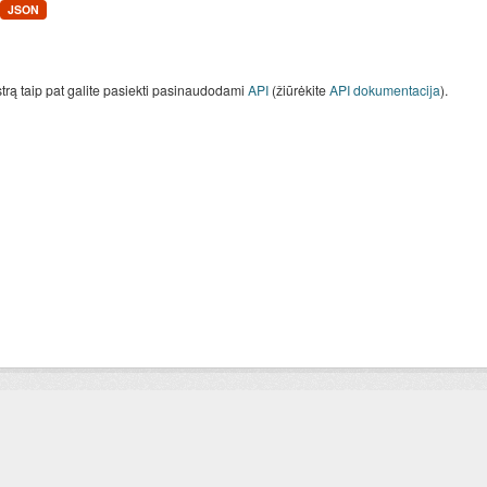
JSON
strą taip pat galite pasiekti pasinaudodami
API
(žiūrėkite
API dokumentacija
).