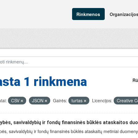
Rinkmenos
Organizacijo
asta 1 rinkmena
Rū
tai:
CSV
JSON
Gairės:
turtas
Licencijos:
Creative C
ybės, savivaldybių ir fondų finansinės būklės ataskaitos d
bės, savivaldybių ir fondų finansinės būklės ataskaitų metiniai duomenys