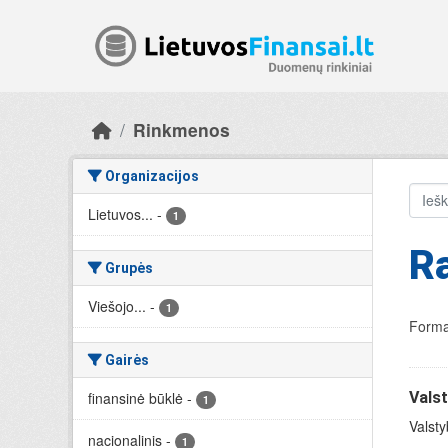
Skip to main content
Rinkmenos
Organizacijos
Lietuvos...
-
1
R
Grupės
Viešojo...
-
1
Forma
Gairės
finansinė būklė
-
Valst
1
Valsty
nacionalinis
-
1