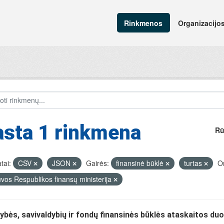
Rinkmenos
Organizacijo
asta 1 rinkmena
Rū
tai:
CSV
JSON
Gairės:
finansinė būklė
turtas
Or
uvos Respublikos finansų ministerija
ybės, savivaldybių ir fondų finansinės būklės ataskaitos d