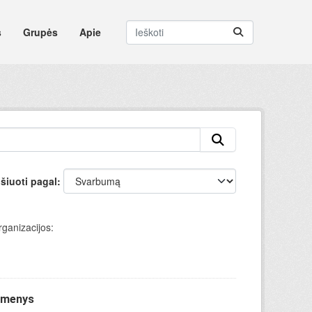
s
Grupės
Apie
šiuoti pagal
ganizacijos:
uomenys