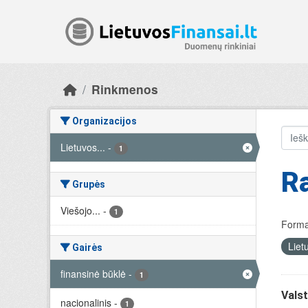
Skip to main content
Rinkmenos
Organizacijos
Lietuvos...
-
1
R
Grupės
Viešojo...
-
1
Forma
Liet
Gairės
finansinė būklė
-
1
Valst
nacionalinis
-
1