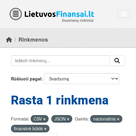
Skip to main content
Rinkmenos
Rūšiuoti pagal
Rasta 1 rinkmena
Formatai:
CSV
JSON
Gairės:
nacionalinis
finansinė būklė