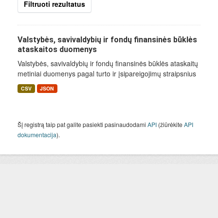
Filtruoti rezultatus
Valstybės, savivaldybių ir fondų finansinės būklės
ataskaitos duomenys
Valstybės, savivaldybių ir fondų finansinės būklės ataskaitų
metiniai duomenys pagal turto ir įsipareigojimų straipsnius
CSV
JSON
Šį registrą taip pat galite pasiekti pasinaudodami
API
(žiūrėkite
API
dokumentacija
).