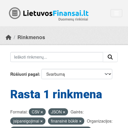
Skip to main content
Rinkmenos
Rūšiuoti pagal
Rasta 1 rinkmena
Formatai:
CSV
JSON
Gairės:
įsipareigojimai
finansinė būklė
Organizacijos: