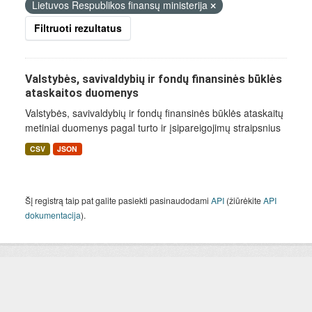
Lietuvos Respublikos finansų ministerija
Filtruoti rezultatus
Valstybės, savivaldybių ir fondų finansinės būklės
ataskaitos duomenys
Valstybės, savivaldybių ir fondų finansinės būklės ataskaitų
metiniai duomenys pagal turto ir įsipareigojimų straipsnius
CSV
JSON
Šį registrą taip pat galite pasiekti pasinaudodami
API
(žiūrėkite
API
dokumentacija
).