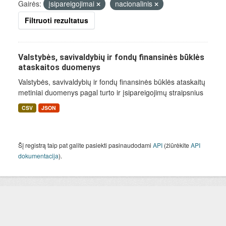
Gairės:
įsipareigojimai
nacionalinis
Filtruoti rezultatus
Valstybės, savivaldybių ir fondų finansinės būklės
ataskaitos duomenys
Valstybės, savivaldybių ir fondų finansinės būklės ataskaitų
metiniai duomenys pagal turto ir įsipareigojimų straipsnius
CSV
JSON
Šį registrą taip pat galite pasiekti pasinaudodami
API
(žiūrėkite
API
dokumentacija
).