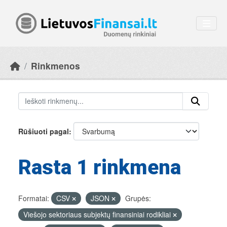
Skip to main content
Rinkmenos
Rūšiuoti pagal
Rasta 1 rinkmena
Formatai:
CSV
JSON
Grupės:
Viešojo sektoriaus subjektų finansiniai rodikliai