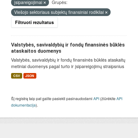
įsipareigojimai
Grupės:
Viešojo sektoriaus subjektų finansiniai rodikliai
Filtruoti rezultatus
Valstybės, savivaldybių ir fondų finansinės būklės
ataskaitos duomenys
Valstybės, savivaldybių ir fondų finansinės būklės ataskaitų
metiniai duomenys pagal turto ir įsipareigojimų straipsnius
CSV
JSON
Šį registrą taip pat galite pasiekti pasinaudodami
API
(žiūrėkite
API
dokumentacija
).