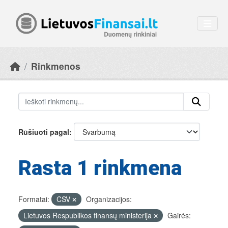
Skip to main content
Rinkmenos
Rūšiuoti pagal
Rasta 1 rinkmena
Formatai:
CSV
Organizacijos:
Lietuvos Respublikos finansų ministerija
Gairės: