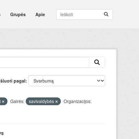
s
Grupės
Apie
šiuoti pagal
i
Gairės:
savivaldybės
Organizacijos:
ys