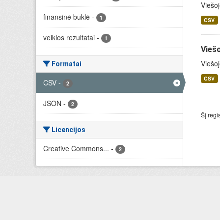
Viešoj
finansinė būklė
-
1
CSV
veiklos rezultatai
-
1
Viešo
Viešoj
Formatai
CSV
CSV
-
2
JSON
-
2
Šį regi
Licencijos
Creative Commons...
-
2