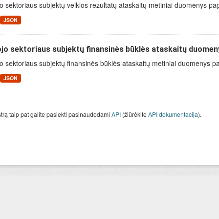
o sektoriaus subjektų veiklos rezultatų ataskaitų metiniai duomenys pa
JSON
jo sektoriaus subjektų finansinės būklės ataskaitų duomen
o sektoriaus subjektų finansinės būklės ataskaitų metiniai duomenys paga
JSON
strą taip pat galite pasiekti pasinaudodami
API
(žiūrėkite
API dokumentacija
).