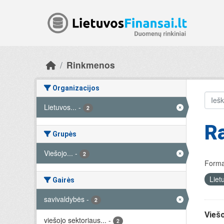
Skip to main content
Rinkmenos
Organizacijos
Lietuvos...
-
2
Ra
Grupės
Viešojo...
-
2
Forma
Liet
Gairės
savivaldybės
-
2
Viešo
viešojo sektoriaus...
-
2