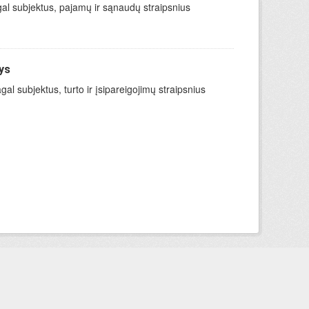
gal subjektus, pajamų ir sąnaudų straipsnius
ys
l subjektus, turto ir įsipareigojimų straipsnius