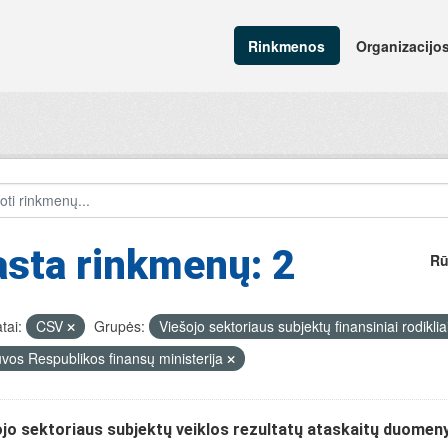
Rinkmenos
Organizacijo
sta rinkmenų: 2
Rū
tai:
CSV
Grupės:
Viešojo sektoriaus subjektų finansiniai rodiklia
uvos Respublikos finansų ministerija
jo sektoriaus subjektų veiklos rezultatų ataskaitų duomen