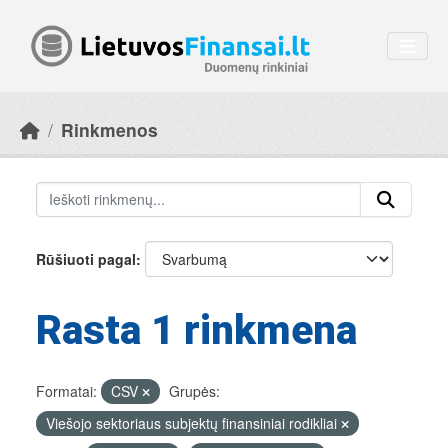
Skip to main content
Rinkmenos
Rūšiuoti pagal
Rasta 1 rinkmena
Formatai:
CSV
Grupės:
Viešojo sektoriaus subjektų finansiniai rodikliai