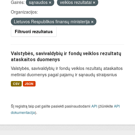
Gairės:
sąnaudos
veiklos rezultatai
Organizacijos:
Lietuvos Respublikos finansų ministerija
Filtruoti rezultatus
Valstybės, savivaldybių ir fondų veiklos rezultatų
ataskaitos duomenys
Valstybės, savivaldybių ir fondų veiklos rezultatų ataskaitos
metiniai duomenys pagal pajamų ir sąnaudų straipsnius
CSV
JSON
Šį registrą taip pat galite pasiekti pasinaudodami
API
(žiūrėkite
API
dokumentacija
).