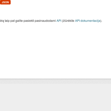
JSON
strą taip pat galite pasiekti pasinaudodami
API
(žiūrėkite
API dokumentacija
).