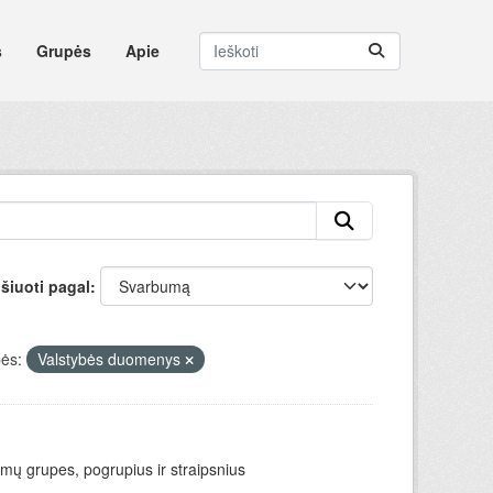
s
Grupės
Apie
šiuoti pagal
ės:
Valstybės duomenys
mų grupes, pogrupius ir straipsnius