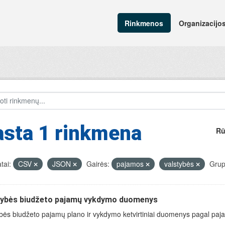
Rinkmenos
Organizacijo
asta 1 rinkmena
Rū
tai:
CSV
JSON
Gairės:
pajamos
valstybės
Grup
tybės biudžeto pajamų vykdymo duomenys
bės biudžeto pajamų plano ir vykdymo ketvirtiniai duomenys pagal paja