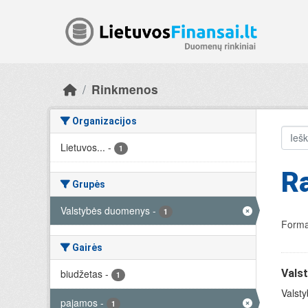
Skip to main content
Rinkmenos
Organizacijos
Lietuvos...
-
1
R
Grupės
Valstybės duomenys
-
1
Forma
Gairės
biudžetas
-
Vals
1
Valsty
pajamos
-
1