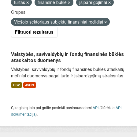
turtas
finansinė būklė
įsipareigojimai
Grupės:
Viešojo sektoriaus subjektų finansiniai rodikliai
Filtruoti rezultatus
Valstybės, savivaldybių ir fondų finansinės būklės
ataskaitos duomenys
Valstybės, savivaldybių ir fondų finansinės būklės ataskaitų
metiniai duomenys pagal turto ir įsipareigojimų straipsnius
CSV
JSON
Šį registrą taip pat galite pasiekti pasinaudodami
API
(žiūrėkite
API
dokumentacija
).