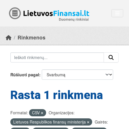
Skip to main content
Rinkmenos
Rūšiuoti pagal
Rasta 1 rinkmena
Formatai:
CSV
Organizacijos:
Lietuvos Respublikos finansų ministerija
Gairės: