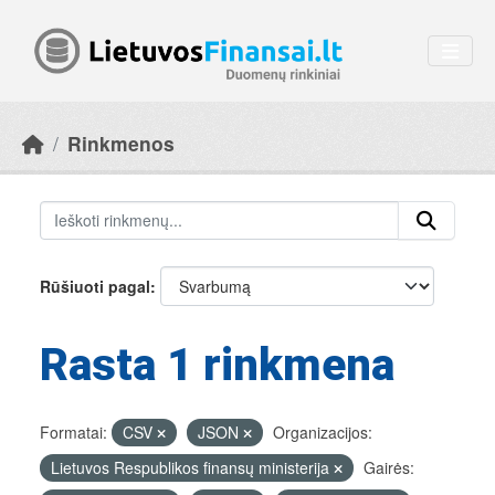
Skip to main content
Rinkmenos
Rūšiuoti pagal
Rasta 1 rinkmena
Formatai:
CSV
JSON
Organizacijos:
Lietuvos Respublikos finansų ministerija
Gairės: