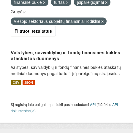
finansinė būklė
turtas
įsipareigojimai
Grupės:
Viešojo sektoriaus subjektų finansiniai rodikliai
Filtruoti rezultatus
Valstybės, savivaldybių ir fondų finansinės būklės
ataskaitos duomenys
Valstybės, savivaldybių ir fondų finansinės būklės ataskaitų
metiniai duomenys pagal turto ir įsipareigojimų straipsnius
CSV
JSON
Šį registrą taip pat galite pasiekti pasinaudodami
API
(žiūrėkite
API
dokumentacija
).