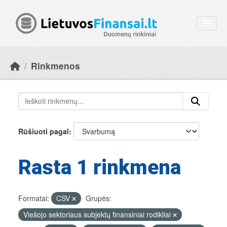
Skip to main content
Rinkmenos
Rūšiuoti pagal
Rasta 1 rinkmena
Formatai:
CSV
Grupės:
Viešojo sektoriaus subjektų finansiniai rodikliai