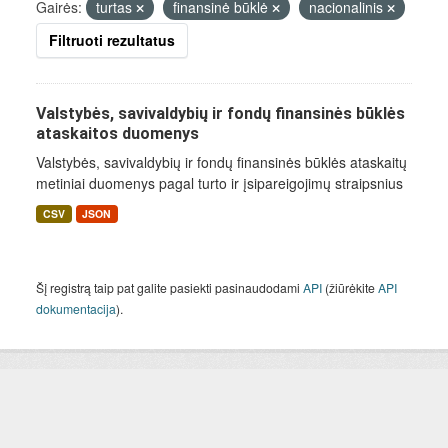
Gairės:
turtas
finansinė būklė
nacionalinis
Filtruoti rezultatus
Valstybės, savivaldybių ir fondų finansinės būklės
ataskaitos duomenys
Valstybės, savivaldybių ir fondų finansinės būklės ataskaitų
metiniai duomenys pagal turto ir įsipareigojimų straipsnius
CSV
JSON
Šį registrą taip pat galite pasiekti pasinaudodami
API
(žiūrėkite
API
dokumentacija
).