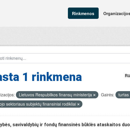
Rinkmenos
Organizacijo
asta 1 rinkmena
Rū
zacijos:
Lietuvos Respublikos finansų ministerija
Gairės:
turtas
ojo sektoriaus subjektų finansiniai rodikliai
ybės, savivaldybių ir fondų finansinės būklės ataskaitos d