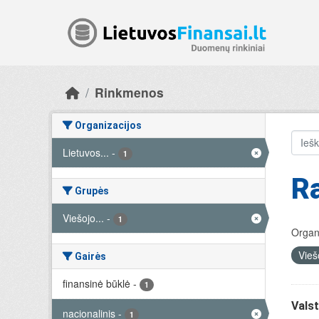
Skip to main content
Rinkmenos
Organizacijos
Lietuvos...
-
1
R
Grupės
Viešojo...
-
1
Organi
Vieš
Gairės
finansinė būklė
-
1
Valst
nacionalinis
-
1