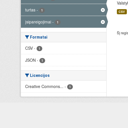
Valsty
turtas
-
1
CSV
įsipareigojimai
-
1
Šį regi
Formatai
CSV
-
1
JSON
-
1
Licencijos
Creative Commons...
-
1