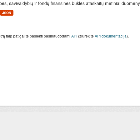
bės, savivaldybių ir fondų finansinės būklės ataskaitų metiniai duomenys
JSON
strą taip pat galite pasiekti pasinaudodami
API
(žiūrėkite
API dokumentacija
).