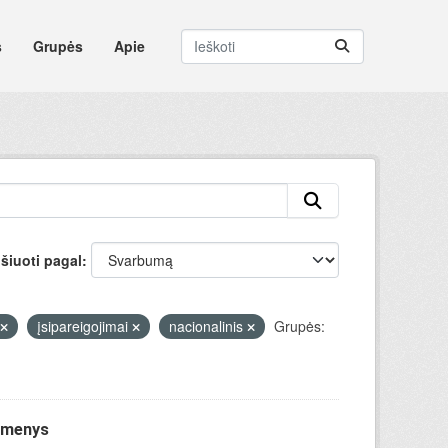
s
Grupės
Apie
šiuoti pagal
įsipareigojimai
nacionalinis
Grupės:
uomenys