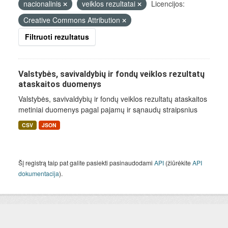
nacionalinis
veiklos rezultatai
Licencijos:
Creative Commons Attribution
Filtruoti rezultatus
Valstybės, savivaldybių ir fondų veiklos rezultatų
ataskaitos duomenys
Valstybės, savivaldybių ir fondų veiklos rezultatų ataskaitos
metiniai duomenys pagal pajamų ir sąnaudų straipsnius
CSV
JSON
Šį registrą taip pat galite pasiekti pasinaudodami
API
(žiūrėkite
API
dokumentacija
).