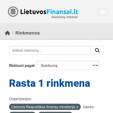
Skip to main content
Rinkmenos
Rūšiuoti pagal
Rasta 1 rinkmena
Organizacijos:
Lietuvos Respublikos finansų ministerija
Gairės: