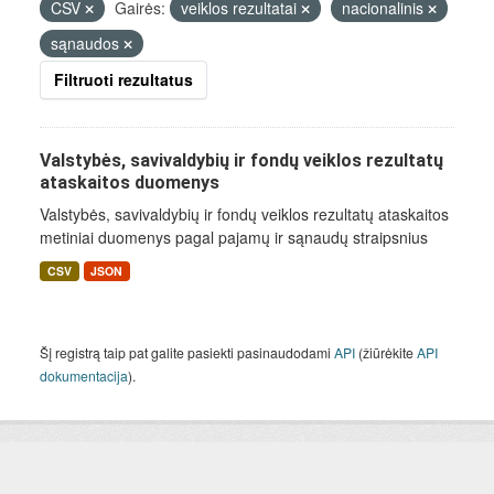
CSV
Gairės:
veiklos rezultatai
nacionalinis
sąnaudos
Filtruoti rezultatus
Valstybės, savivaldybių ir fondų veiklos rezultatų
ataskaitos duomenys
Valstybės, savivaldybių ir fondų veiklos rezultatų ataskaitos
metiniai duomenys pagal pajamų ir sąnaudų straipsnius
CSV
JSON
Šį registrą taip pat galite pasiekti pasinaudodami
API
(žiūrėkite
API
dokumentacija
).