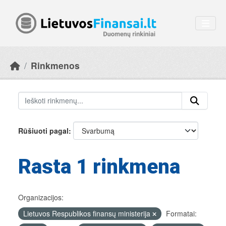
Skip to main content
Rinkmenos
Rūšiuoti pagal
Rasta 1 rinkmena
Organizacijos:
Lietuvos Respublikos finansų ministerija
Formatai: