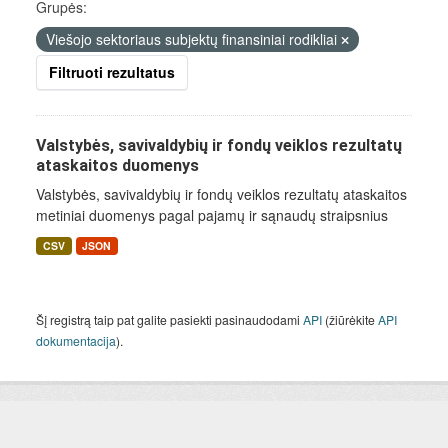
Grupės:
Viešojo sektoriaus subjektų finansiniai rodikliai
Filtruoti rezultatus
Valstybės, savivaldybių ir fondų veiklos rezultatų
ataskaitos duomenys
Valstybės, savivaldybių ir fondų veiklos rezultatų ataskaitos
metiniai duomenys pagal pajamų ir sąnaudų straipsnius
CSV
JSON
Šį registrą taip pat galite pasiekti pasinaudodami
API
(žiūrėkite
API
dokumentacija
).