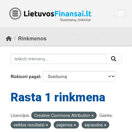
Skip to main content
Rinkmenos
Rūšiuoti pagal
Rasta 1 rinkmena
Licencijos:
Creative Commons Attribution
Gairės:
veiklos rezultatai
pajamos
sąnaudos