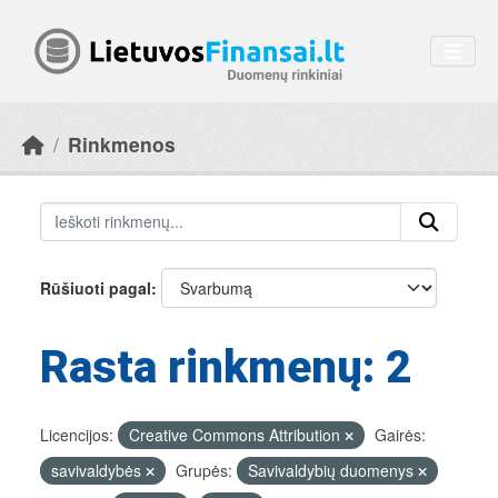
Skip to main content
Rinkmenos
Rūšiuoti pagal
Rasta rinkmenų: 2
Licencijos:
Creative Commons Attribution
Gairės:
savivaldybės
Grupės:
Savivaldybių duomenys