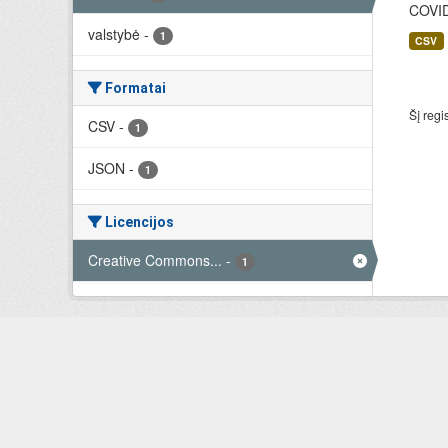
COVID-
valstybė
-
1
CSV
Formatai
Šį regi
CSV
-
1
JSON
-
1
Licencijos
Creative Commons...
-
1