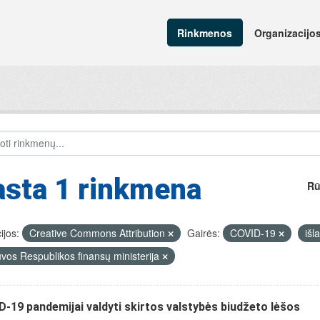
Rinkmenos
Organizacijo
asta 1 rinkmena
Rū
ijos:
Creative Commons Attribution
Gairės:
COVID-19
išl
uvos Respublikos finansų ministerija
-19 pandemijai valdyti skirtos valstybės biudžeto lėšos