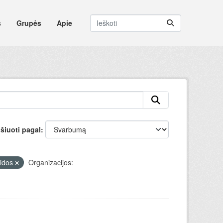
s
Grupės
Apie
šiuoti pagal
aidos
Organizacijos: