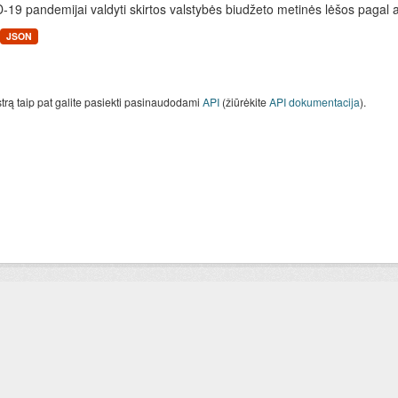
19 pandemijai valdyti skirtos valstybės biudžeto metinės lėšos pagal 
JSON
strą taip pat galite pasiekti pasinaudodami
API
(žiūrėkite
API dokumentacija
).