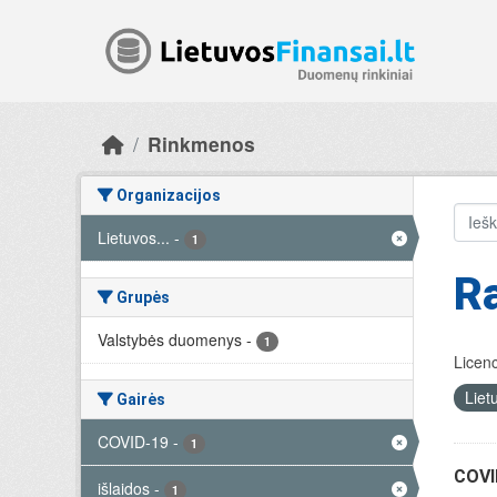
Skip to main content
Rinkmenos
Organizacijos
Lietuvos...
-
1
R
Grupės
Valstybės duomenys
-
1
Licenc
Liet
Gairės
COVID-19
-
1
COVID
išlaidos
-
1