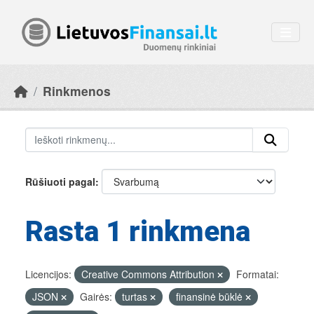
Skip to main content
Rinkmenos
Rūšiuoti pagal
Rasta 1 rinkmena
Licencijos:
Creative Commons Attribution
Formatai:
JSON
Gairės:
turtas
finansinė būklė