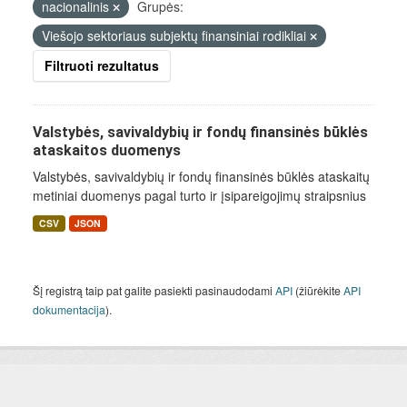
nacionalinis
Grupės:
Viešojo sektoriaus subjektų finansiniai rodikliai
Filtruoti rezultatus
Valstybės, savivaldybių ir fondų finansinės būklės
ataskaitos duomenys
Valstybės, savivaldybių ir fondų finansinės būklės ataskaitų
metiniai duomenys pagal turto ir įsipareigojimų straipsnius
CSV
JSON
Šį registrą taip pat galite pasiekti pasinaudodami
API
(žiūrėkite
API
dokumentacija
).