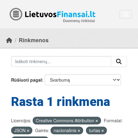
Skip to main content
Rinkmenos
Rūšiuoti pagal
Rasta 1 rinkmena
Licencijos:
Creative Commons Attribution
Formatai:
JSON
Gairės:
nacionalinis
turtas