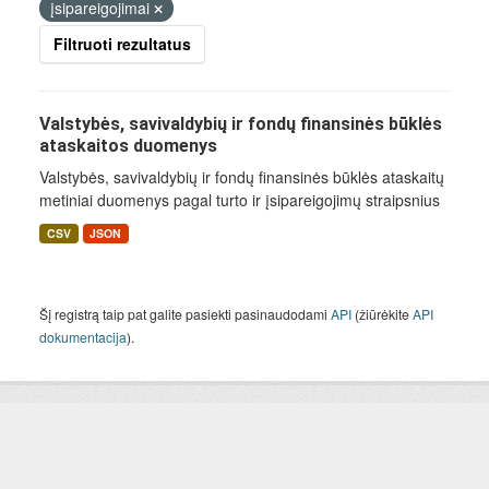
įsipareigojimai
Filtruoti rezultatus
Valstybės, savivaldybių ir fondų finansinės būklės
ataskaitos duomenys
Valstybės, savivaldybių ir fondų finansinės būklės ataskaitų
metiniai duomenys pagal turto ir įsipareigojimų straipsnius
CSV
JSON
Šį registrą taip pat galite pasiekti pasinaudodami
API
(žiūrėkite
API
dokumentacija
).