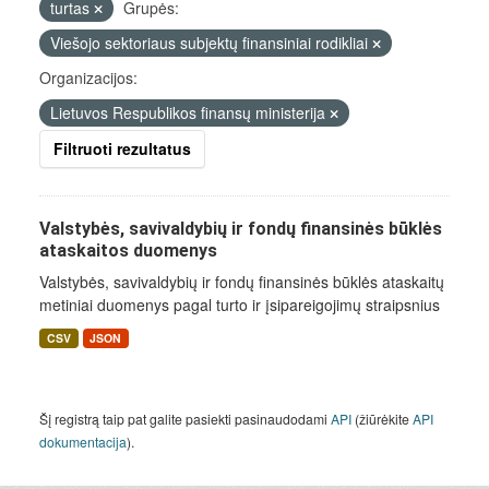
turtas
Grupės:
Viešojo sektoriaus subjektų finansiniai rodikliai
Organizacijos:
Lietuvos Respublikos finansų ministerija
Filtruoti rezultatus
Valstybės, savivaldybių ir fondų finansinės būklės
ataskaitos duomenys
Valstybės, savivaldybių ir fondų finansinės būklės ataskaitų
metiniai duomenys pagal turto ir įsipareigojimų straipsnius
CSV
JSON
Šį registrą taip pat galite pasiekti pasinaudodami
API
(žiūrėkite
API
dokumentacija
).