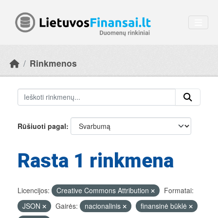
Skip to main content
Rinkmenos
Rūšiuoti pagal
Rasta 1 rinkmena
Licencijos:
Creative Commons Attribution
Formatai:
JSON
Gairės:
nacionalinis
finansinė būklė