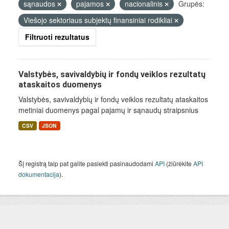
sąnaudos
pajamos
nacionalinis
Grupės:
Viešojo sektoriaus subjektų finansiniai rodikliai
Filtruoti rezultatus
Valstybės, savivaldybių ir fondų veiklos rezultatų
ataskaitos duomenys
Valstybės, savivaldybių ir fondų veiklos rezultatų ataskaitos
metiniai duomenys pagal pajamų ir sąnaudų straipsnius
CSV
JSON
Šį registrą taip pat galite pasiekti pasinaudodami
API
(žiūrėkite
API
dokumentacija
).