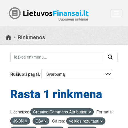
Skip to main content
Rinkmenos
Rūšiuoti pagal
Rasta 1 rinkmena
Licencijos:
Creative Commons Attribution
Formatai:
JSON
CSV
Gairės:
veiklos rezultatai