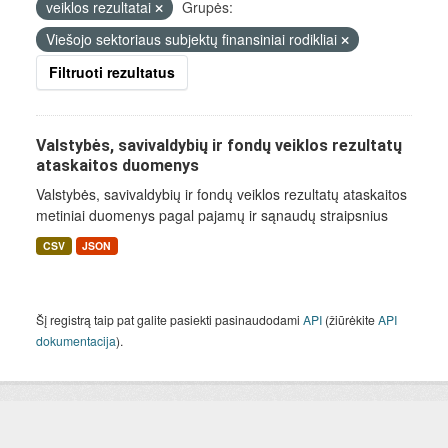
veiklos rezultatai
Grupės:
Viešojo sektoriaus subjektų finansiniai rodikliai
Filtruoti rezultatus
Valstybės, savivaldybių ir fondų veiklos rezultatų
ataskaitos duomenys
Valstybės, savivaldybių ir fondų veiklos rezultatų ataskaitos
metiniai duomenys pagal pajamų ir sąnaudų straipsnius
CSV
JSON
Šį registrą taip pat galite pasiekti pasinaudodami
API
(žiūrėkite
API
dokumentacija
).