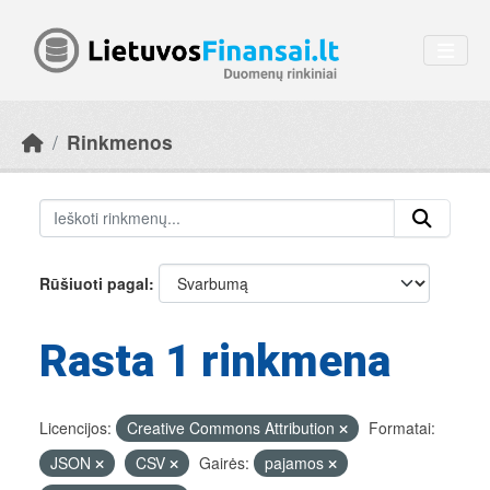
Skip to main content
Rinkmenos
Rūšiuoti pagal
Rasta 1 rinkmena
Licencijos:
Creative Commons Attribution
Formatai:
JSON
CSV
Gairės:
pajamos