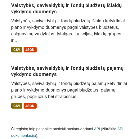
Valstybės, savivaldybių ir fondų biudžetų išlaidų
vykdymo duomenys
Valstybės, savivaldybių ir fondų biudžetų išlaidų ketvirtiniai
plano ir vykdymo duomenys pagal valstybės biudžetus,
asignavimų valdytojus, įstaigas, funkcijas, išlaidų grupes
ir...
CSV
JSON
Valstybės, savivaldybių ir fondų biudžetų pajamų
vykdymo duomenys
Valstybės, savivaldybių ir fondų biudžetų pajamų ketvirtiniai
plano ir vykdymo duomenys pagal biudžetus, pajamų
grupes, pogrupius bei straipsnius
CSV
JSON
Šį registrą taip pat galite pasiekti pasinaudodami
API
(žiūrėkite
API
dokumentacija
).