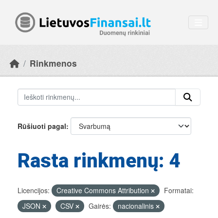
Skip to main content
Rinkmenos
Rūšiuoti pagal
Rasta rinkmenų: 4
Licencijos:
Creative Commons Attribution
Formatai:
JSON
CSV
Gairės:
nacionalinis