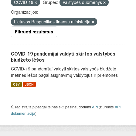
COVID-19
Grupės:
Valstybės duomenys
Organizacijos:
Lietuvos Respublikos finansų ministerija
Filtruoti rezultatus
COVID-19 pandemijai valdyti skirtos valstybės
biudžeto lėšos
COVID-19 pandemijai valdyti skirtos valstybės biudžeto
metinės lėšos pagal asignavimų valdytojus ir priemones
CSV
JSON
Šį registrą taip pat galite pasiekti pasinaudodami
API
(žiūrėkite
API
dokumentacija
).