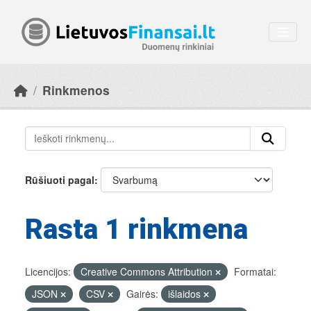
Skip to main content
Rinkmenos
Rūšiuoti pagal
Rasta 1 rinkmena
Licencijos:
Creative Commons Attribution
Formatai:
JSON
CSV
Gairės:
išlaidos