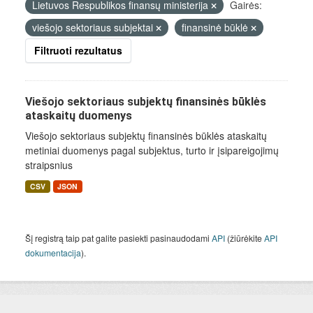
Lietuvos Respublikos finansų ministerija
Gairės:
viešojo sektoriaus subjektai
finansinė būklė
Filtruoti rezultatus
Viešojo sektoriaus subjektų finansinės būklės
ataskaitų duomenys
Viešojo sektoriaus subjektų finansinės būklės ataskaitų
metiniai duomenys pagal subjektus, turto ir įsipareigojimų
straipsnius
CSV
JSON
Šį registrą taip pat galite pasiekti pasinaudodami
API
(žiūrėkite
API
dokumentacija
).