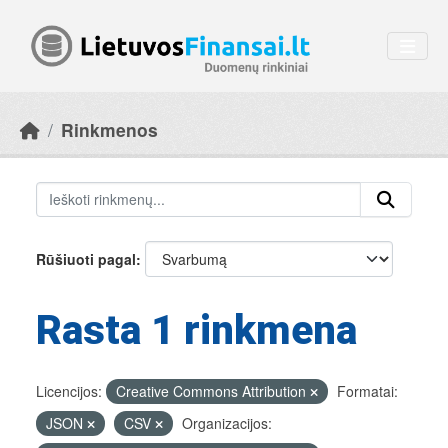
Skip to main content
Rinkmenos
Rūšiuoti pagal
Rasta 1 rinkmena
Licencijos:
Creative Commons Attribution
Formatai:
JSON
CSV
Organizacijos: