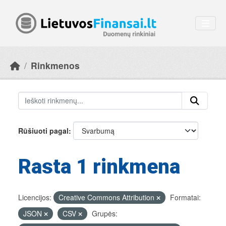
Skip to main content
Rinkmenos
Rūšiuoti pagal
Rasta 1 rinkmena
Licencijos:
Creative Commons Attribution
Formatai:
JSON
CSV
Grupės: