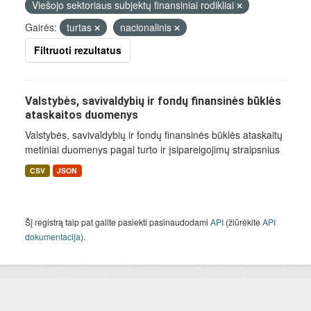
Viešojo sektoriaus subjektų finansiniai rodikliai
Gairės:
turtas
nacionalinis
Filtruoti rezultatus
Valstybės, savivaldybių ir fondų finansinės būklės
ataskaitos duomenys
Valstybės, savivaldybių ir fondų finansinės būklės ataskaitų
metiniai duomenys pagal turto ir įsipareigojimų straipsnius
CSV
JSON
Šį registrą taip pat galite pasiekti pasinaudodami
API
(žiūrėkite
API
dokumentacija
).