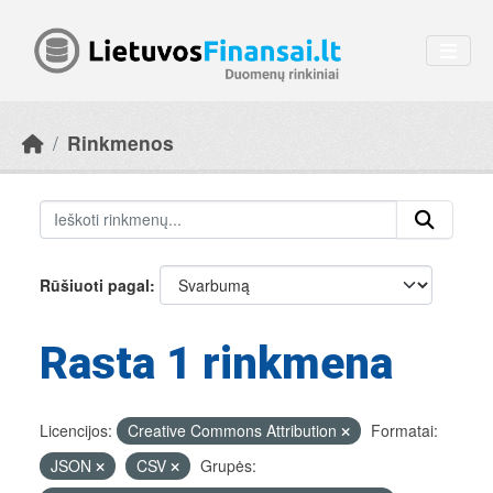
Skip to main content
Rinkmenos
Rūšiuoti pagal
Rasta 1 rinkmena
Licencijos:
Creative Commons Attribution
Formatai:
JSON
CSV
Grupės: