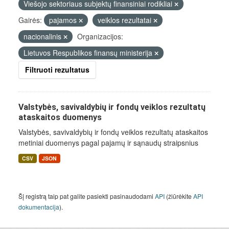
Viešojo sektoriaus subjektų finansiniai rodikliai
Gairės:
pajamos
veiklos rezultatai
nacionalinis
Organizacijos:
Lietuvos Respublikos finansų ministerija
Filtruoti rezultatus
Valstybės, savivaldybių ir fondų veiklos rezultatų
ataskaitos duomenys
Valstybės, savivaldybių ir fondų veiklos rezultatų ataskaitos
metiniai duomenys pagal pajamų ir sąnaudų straipsnius
CSV
JSON
Šį registrą taip pat galite pasiekti pasinaudodami
API
(žiūrėkite
API
dokumentacija
).