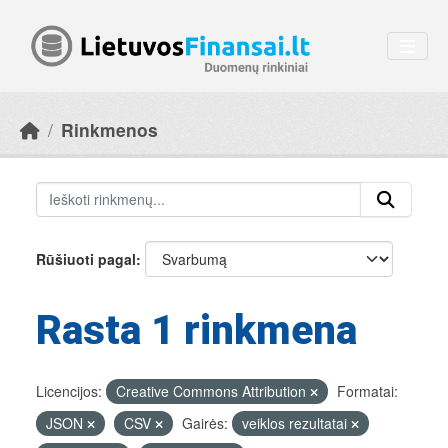
Skip to main content
Rinkmenos
Rūšiuoti pagal
Rasta 1 rinkmena
Licencijos:
Creative Commons Attribution
Formatai:
JSON
CSV
Gairės:
veiklos rezultatai