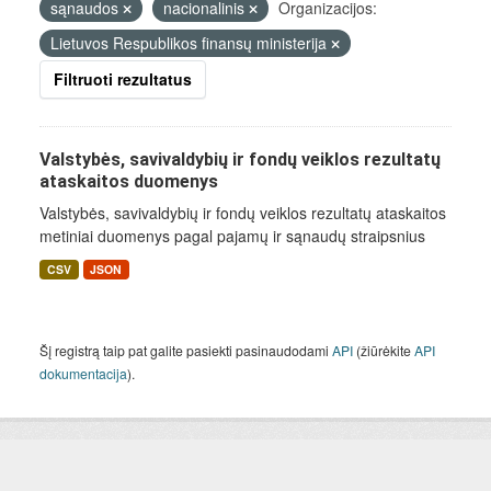
sąnaudos
nacionalinis
Organizacijos:
Lietuvos Respublikos finansų ministerija
Filtruoti rezultatus
Valstybės, savivaldybių ir fondų veiklos rezultatų
ataskaitos duomenys
Valstybės, savivaldybių ir fondų veiklos rezultatų ataskaitos
metiniai duomenys pagal pajamų ir sąnaudų straipsnius
CSV
JSON
Šį registrą taip pat galite pasiekti pasinaudodami
API
(žiūrėkite
API
dokumentacija
).