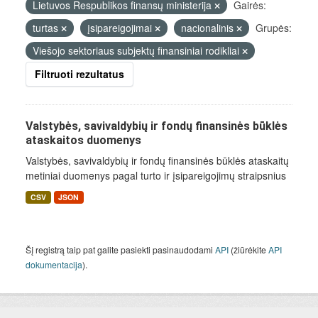
Lietuvos Respublikos finansų ministerija
Gairės:
turtas
įsipareigojimai
nacionalinis
Grupės:
Viešojo sektoriaus subjektų finansiniai rodikliai
Filtruoti rezultatus
Valstybės, savivaldybių ir fondų finansinės būklės
ataskaitos duomenys
Valstybės, savivaldybių ir fondų finansinės būklės ataskaitų
metiniai duomenys pagal turto ir įsipareigojimų straipsnius
CSV
JSON
Šį registrą taip pat galite pasiekti pasinaudodami
API
(žiūrėkite
API
dokumentacija
).