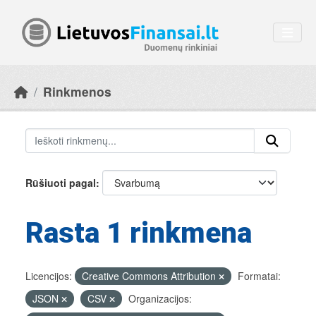
Skip to main content
Rinkmenos
Rūšiuoti pagal
Rasta 1 rinkmena
Licencijos:
Creative Commons Attribution
Formatai:
JSON
CSV
Organizacijos: