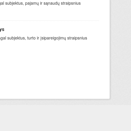
gal subjektus, pajamų ir sąnaudų straipsnius
ys
l subjektus, turto ir įsipareigojimų straipsnius