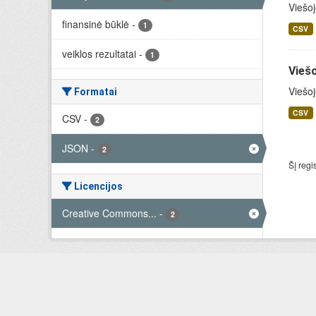
Viešoj
finansinė būklė
-
1
CSV
veiklos rezultatai
-
1
Viešo
Viešoj
Formatai
CSV
CSV
-
2
JSON
-
2
Šį regi
Licencijos
Creative Commons...
-
2