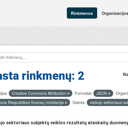
Rinkmenos
Organizacijo
sta rinkmenų: 2
Rū
ijos:
Creative Commons Attribution
Formatai:
JSON
Organi
uvos Respublikos finansų ministerija
Gairės:
viešojo sektoriaus su
jo sektoriaus subjektų veiklos rezultatų ataskaitų duomen