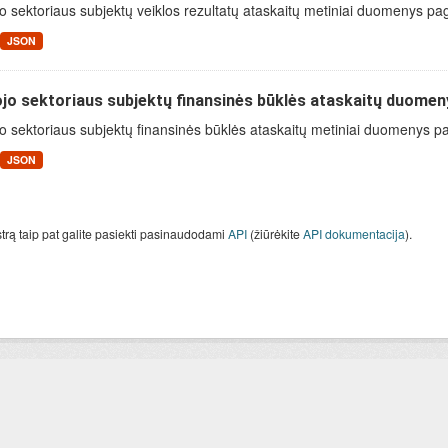
o sektoriaus subjektų veiklos rezultatų ataskaitų metiniai duomenys pa
JSON
jo sektoriaus subjektų finansinės būklės ataskaitų duomen
o sektoriaus subjektų finansinės būklės ataskaitų metiniai duomenys paga
JSON
strą taip pat galite pasiekti pasinaudodami
API
(žiūrėkite
API dokumentacija
).