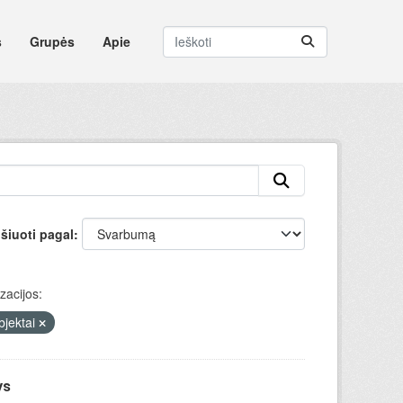
s
Grupės
Apie
šiuoti pagal
zacijos:
bjektai
ys