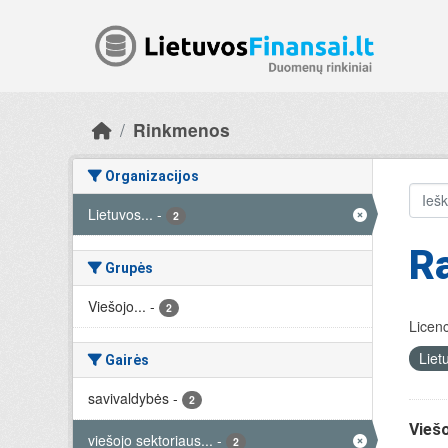
Skip to main content
Rinkmenos
Organizacijos
Lietuvos...
-
2
Ra
Grupės
Viešojo...
-
2
Licenc
Liet
Gairės
savivaldybės
-
2
Viešo
viešojo sektoriaus...
-
2