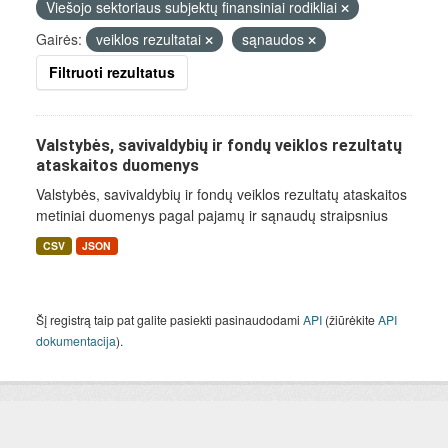
Viešojo sektoriaus subjektų finansiniai rodikliai
Gairės:
veiklos rezultatai
sąnaudos
Filtruoti rezultatus
Valstybės, savivaldybių ir fondų veiklos rezultatų
ataskaitos duomenys
Valstybės, savivaldybių ir fondų veiklos rezultatų ataskaitos
metiniai duomenys pagal pajamų ir sąnaudų straipsnius
CSV
JSON
Šį registrą taip pat galite pasiekti pasinaudodami
API
(žiūrėkite
API
dokumentacija
).