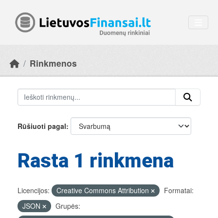
Skip to main content
Rinkmenos
Rūšiuoti pagal
Rasta 1 rinkmena
Licencijos:
Creative Commons Attribution
Formatai:
JSON
Grupės: