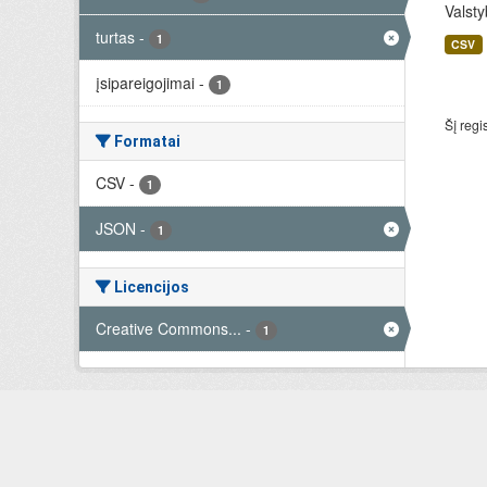
Valsty
turtas
-
1
CSV
įsipareigojimai
-
1
Šį regi
Formatai
CSV
-
1
JSON
-
1
Licencijos
Creative Commons...
-
1