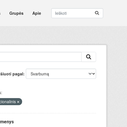
s
Grupės
Apie
šiuoti pagal
s:
cionalinis
uomenys