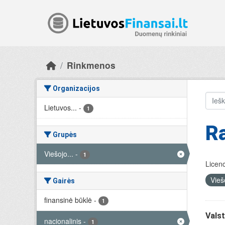
Skip to main content
Rinkmenos
Organizacijos
Lietuvos...
-
1
R
Grupės
Viešojo...
-
1
Licenc
Vieš
Gairės
finansinė būklė
-
1
Valst
nacionalinis
-
1