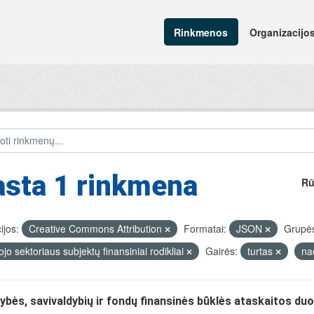
Rinkmenos
Organizacijo
asta 1 rinkmena
Rū
ijos:
Creative Commons Attribution
Formatai:
JSON
Grupė
ojo sektoriaus subjektų finansiniai rodikliai
Gairės:
turtas
na
ybės, savivaldybių ir fondų finansinės būklės ataskaitos d