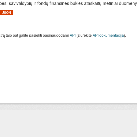
bės, savivaldybių ir fondų finansinės būklės ataskaitų metiniai duomenys
JSON
strą taip pat galite pasiekti pasinaudodami
API
(žiūrėkite
API dokumentacija
).