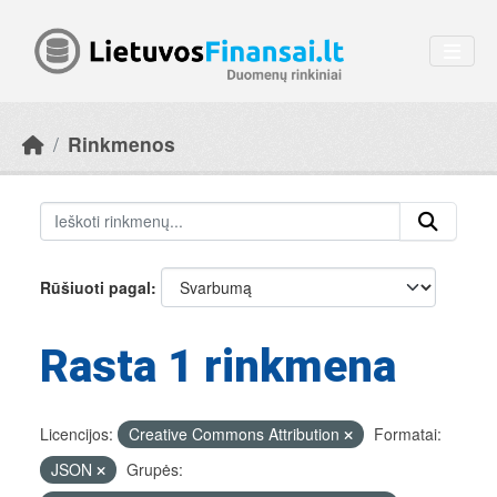
Skip to main content
Rinkmenos
Rūšiuoti pagal
Rasta 1 rinkmena
Licencijos:
Creative Commons Attribution
Formatai:
JSON
Grupės: