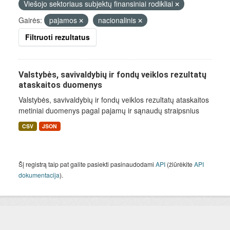
Viešojo sektoriaus subjektų finansiniai rodikliai
Gairės:
pajamos
nacionalinis
Filtruoti rezultatus
Valstybės, savivaldybių ir fondų veiklos rezultatų
ataskaitos duomenys
Valstybės, savivaldybių ir fondų veiklos rezultatų ataskaitos
metiniai duomenys pagal pajamų ir sąnaudų straipsnius
CSV
JSON
Šį registrą taip pat galite pasiekti pasinaudodami
API
(žiūrėkite
API
dokumentacija
).