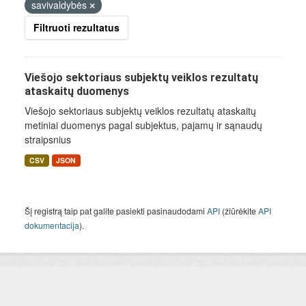
savivaldybės
Filtruoti rezultatus
Viešojo sektoriaus subjektų veiklos rezultatų
ataskaitų duomenys
Viešojo sektoriaus subjektų veiklos rezultatų ataskaitų
metiniai duomenys pagal subjektus, pajamų ir sąnaudų
straipsnius
CSV
JSON
Šį registrą taip pat galite pasiekti pasinaudodami
API
(žiūrėkite
API
dokumentacija
).