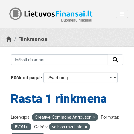
Skip to main content
Rinkmenos
Rūšiuoti pagal
Rasta 1 rinkmena
Licencijos:
Creative Commons Attribution
Formatai:
JSON
Gairės:
veiklos rezultatai