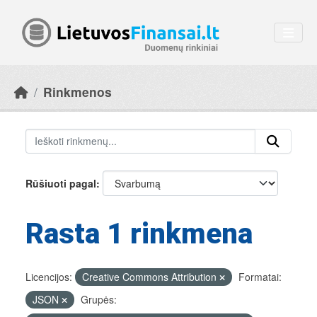
Skip to main content
Rinkmenos
Rūšiuoti pagal
Rasta 1 rinkmena
Licencijos:
Creative Commons Attribution
Formatai:
JSON
Grupės: