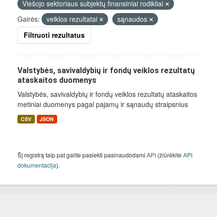
Viešojo sektoriaus subjektų finansiniai rodikliai
Gairės:
veiklos rezultatai
sąnaudos
Filtruoti rezultatus
Valstybės, savivaldybių ir fondų veiklos rezultatų
ataskaitos duomenys
Valstybės, savivaldybių ir fondų veiklos rezultatų ataskaitos
metiniai duomenys pagal pajamų ir sąnaudų straipsnius
CSV
JSON
Šį registrą taip pat galite pasiekti pasinaudodami
API
(žiūrėkite
API
dokumentacija
).