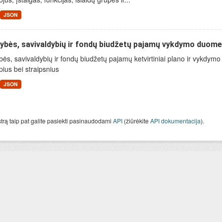
JSON
ybės, savivaldybių ir fondų biudžetų pajamų vykdymo duom
bės, savivaldybių ir fondų biudžetų pajamų ketvirtiniai plano ir vykd
ius bei straipsnius
JSON
strą taip pat galite pasiekti pasinaudodami
API
(žiūrėkite
API dokumentacija
).