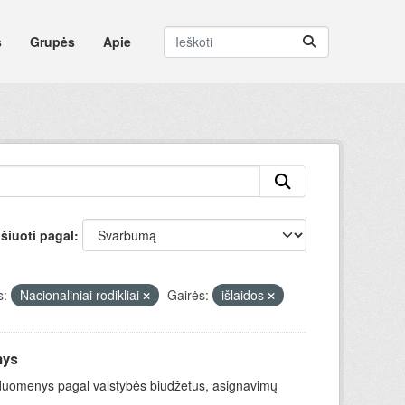
s
Grupės
Apie
šiuoti pagal
s:
Nacionaliniai rodikliai
Gairės:
išlaidos
nys
mo duomenys pagal valstybės biudžetus, asignavimų