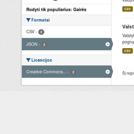
Rodyti tik populiarius: Gairės
CSV
Formatai
Valst
CSV
-
2
Valsty
pogrup
JSON
-
2
CSV
Licencijos
Creative Commons...
-
2
Šį regi