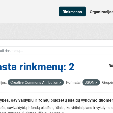
Rinkmenos
Organizacijo
sta rinkmenų: 2
Rū
ijos:
Creative Commons Attribution
Formatai:
JSON
Grupė
ybės, savivaldybių ir fondų biudžetų išlaidų vykdymo duome
bės, savivaldybių ir fondų biudžetų išlaidų ketvirtiniai plano ir vykdy
ojus, įstaigas, funkcijas, išlaidų grupes ir...