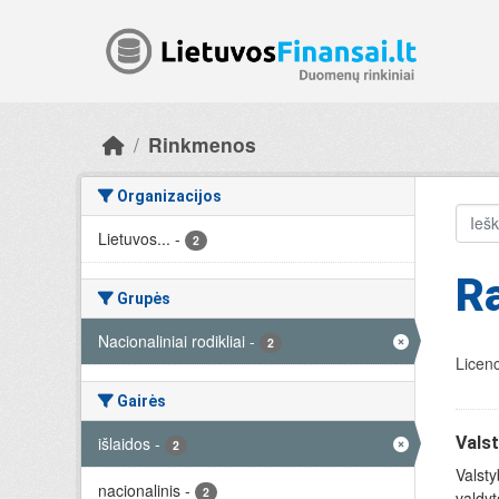
Skip to main content
Rinkmenos
Organizacijos
Lietuvos...
-
2
Ra
Grupės
Nacionaliniai rodikliai
-
2
Licenc
Gairės
išlaidos
-
Valst
2
Valsty
nacionalinis
-
2
valdyt