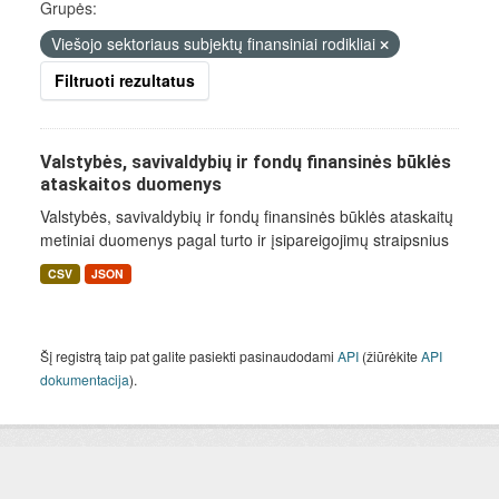
Grupės:
Viešojo sektoriaus subjektų finansiniai rodikliai
Filtruoti rezultatus
Valstybės, savivaldybių ir fondų finansinės būklės
ataskaitos duomenys
Valstybės, savivaldybių ir fondų finansinės būklės ataskaitų
metiniai duomenys pagal turto ir įsipareigojimų straipsnius
CSV
JSON
Šį registrą taip pat galite pasiekti pasinaudodami
API
(žiūrėkite
API
dokumentacija
).