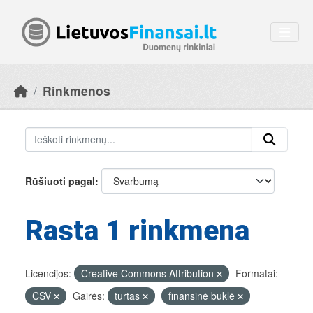
Skip to main content
Rinkmenos
Rūšiuoti pagal
Rasta 1 rinkmena
Licencijos:
Creative Commons Attribution
Formatai:
CSV
Gairės:
turtas
finansinė būklė