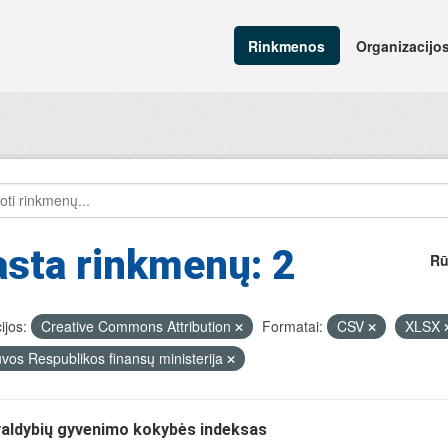
Rinkmenos
Organizacijo
sta rinkmenų: 2
Rū
ijos:
Creative Commons Attribution
Formatai:
CSV
XLSX
uvos Respublikos finansų ministerija
valdybių gyvenimo kokybės indeksas