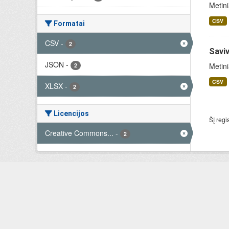
Metini
CSV
Formatai
CSV
-
2
Saviv
JSON
-
Metini
2
CSV
XLSX
-
2
Licencijos
Šį regi
Creative Commons...
-
2