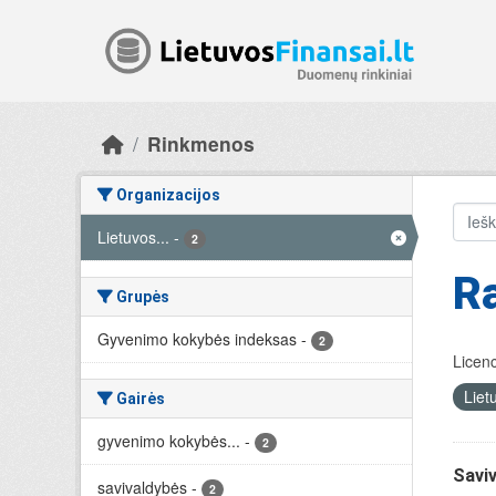
Skip to main content
Rinkmenos
Organizacijos
Lietuvos...
-
2
Ra
Grupės
Gyvenimo kokybės indeksas
-
2
Licenc
Liet
Gairės
gyvenimo kokybės...
-
2
Savi
savivaldybės
-
2