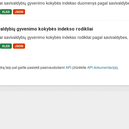
ai savivaldybių gyvenimo kokybės indekso duomenys pagal savivaldybes, 
XLSX
JSON
aldybių gyvenimo kokybės indekso rodikliai
ai savivaldybių gyvenimo kokybės indekso rodikliai pagal savivaldybes, ap
XLSX
JSON
strą taip pat galite pasiekti pasinaudodami
API
(žiūrėkite
API dokumentacija
).