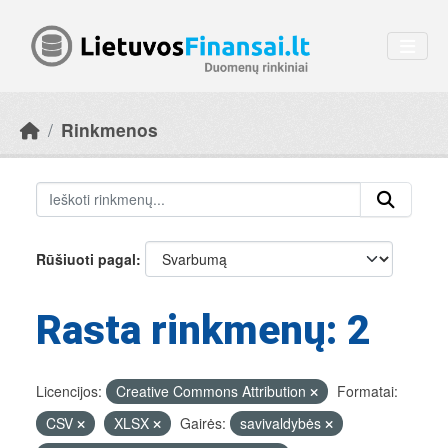
Skip to main content
Rinkmenos
Rūšiuoti pagal
Rasta rinkmenų: 2
Licencijos:
Creative Commons Attribution
Formatai:
CSV
XLSX
Gairės:
savivaldybės