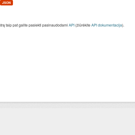
JSON
strą taip pat galite pasiekti pasinaudodami
API
(žiūrėkite
API dokumentacija
).