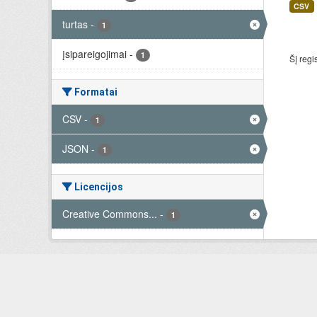
CSV
turtas
-
1
įsipareigojimai
-
1
Šį regi
Formatai
CSV
-
1
JSON
-
1
Licencijos
Creative Commons...
-
1