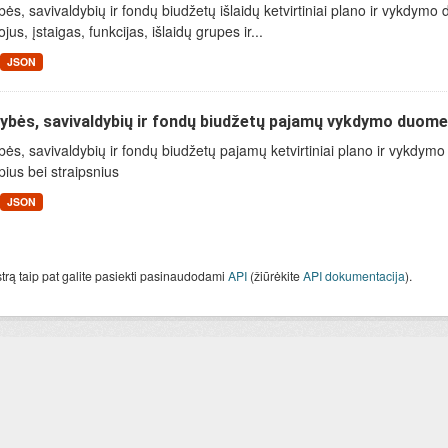
bės, savivaldybių ir fondų biudžetų išlaidų ketvirtiniai plano ir vykdy
ojus, įstaigas, funkcijas, išlaidų grupes ir...
JSON
ybės, savivaldybių ir fondų biudžetų pajamų vykdymo duom
bės, savivaldybių ir fondų biudžetų pajamų ketvirtiniai plano ir vykd
ius bei straipsnius
JSON
strą taip pat galite pasiekti pasinaudodami
API
(žiūrėkite
API dokumentacija
).