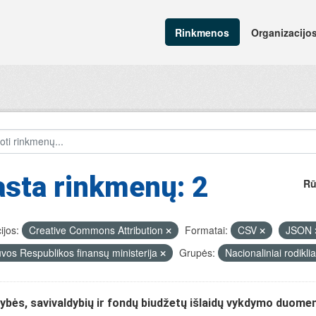
Rinkmenos
Organizacijo
sta rinkmenų: 2
Rū
ijos:
Creative Commons Attribution
Formatai:
CSV
JSON
uvos Respublikos finansų ministerija
Grupės:
Nacionaliniai rodikli
ybės, savivaldybių ir fondų biudžetų išlaidų vykdymo duome