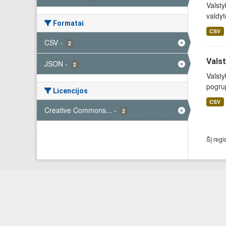
Valsty
valdyt
Formatai
CSV
CSV
-
2
Valst
JSON
-
2
Valsty
pogrup
Licencijos
CSV
Creative Commons...
-
2
Šį regi