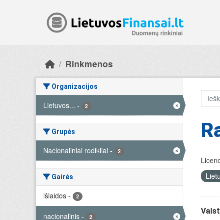
Skip to main content
Rinkmenos
Organizacijos
Lietuvos...
-
2
Ra
Grupės
Nacionaliniai rodikliai
-
2
Licenc
Liet
Gairės
išlaidos
-
2
Valst
nacionalinis
-
2