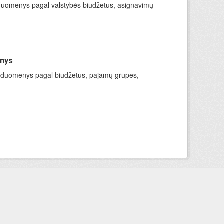
mo duomenys pagal valstybės biudžetus, asignavimų
enys
ymo duomenys pagal biudžetus, pajamų grupes,