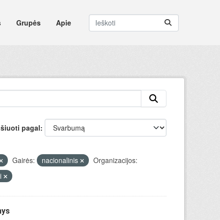
s
Grupės
Apie
šiuoti pagal
Gairės:
nacionalinis
Organizacijos:
ai
nys