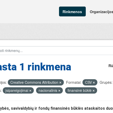
Rinkmenos
Organizacijo
asta 1 rinkmena
Rū
ijos:
Creative Commons Attribution
Formatai:
CSV
Grupės:
:
įsipareigojimai
nacionalinis
finansinė būklė
ybės, savivaldybių ir fondų finansinės būklės ataskaitos d