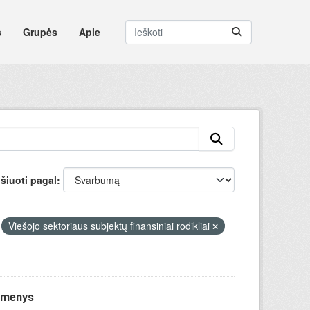
s
Grupės
Apie
šiuoti pagal
Viešojo sektoriaus subjektų finansiniai rodikliai
uomenys