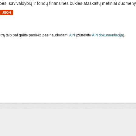
bės, savivaldybių ir fondų finansinės būklės ataskaitų metiniai duomenys
JSON
strą taip pat galite pasiekti pasinaudodami
API
(žiūrėkite
API dokumentacija
).