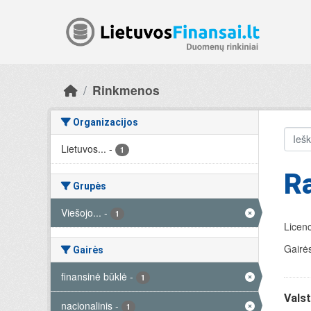
Skip to main content
Rinkmenos
Organizacijos
Lietuvos...
-
1
R
Grupės
Viešojo...
-
1
Licenc
Gairės
Gairės
finansinė būklė
-
1
Valst
nacionalinis
-
1