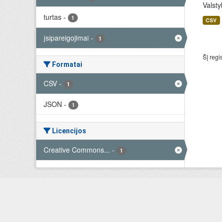
Valsty
turtas
-
1
CSV
įsipareigojimai
-
1
Šį regi
Formatai
CSV
-
1
JSON
-
1
Licencijos
Creative Commons...
-
1