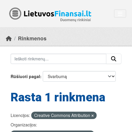
Skip to main content
Rinkmenos
Rūšiuoti pagal
Rasta 1 rinkmena
Licencijos:
Creative Commons Attribution
Organizacijos: