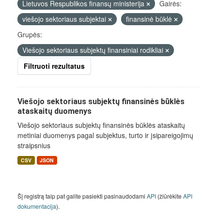
Lietuvos Respublikos finansų ministerija
Gairės:
viešojo sektoriaus subjektai
finansinė būklė
Grupės:
Viešojo sektoriaus subjektų finansiniai rodikliai
Filtruoti rezultatus
Viešojo sektoriaus subjektų finansinės būklės
ataskaitų duomenys
Viešojo sektoriaus subjektų finansinės būklės ataskaitų
metiniai duomenys pagal subjektus, turto ir įsipareigojimų
straipsnius
CSV
JSON
Šį registrą taip pat galite pasiekti pasinaudodami
API
(žiūrėkite
API
dokumentacija
).