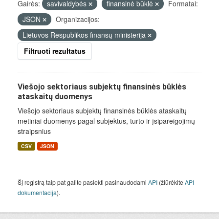
Gairės:
savivaldybės
finansinė būklė
Formatai:
JSON
Organizacijos:
Lietuvos Respublikos finansų ministerija
Filtruoti rezultatus
Viešojo sektoriaus subjektų finansinės būklės
ataskaitų duomenys
Viešojo sektoriaus subjektų finansinės būklės ataskaitų
metiniai duomenys pagal subjektus, turto ir įsipareigojimų
straipsnius
CSV
JSON
Šį registrą taip pat galite pasiekti pasinaudodami
API
(žiūrėkite
API
dokumentacija
).