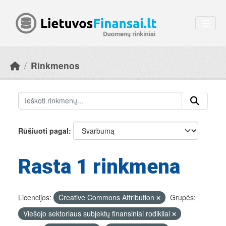
Skip to main content
Rinkmenos
Rūšiuoti pagal
Rasta 1 rinkmena
Licencijos:
Creative Commons Attribution
Grupės:
Viešojo sektoriaus subjektų finansiniai rodikliai